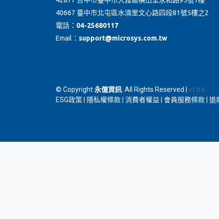
42877 台中市臺中市大雅區橫山里永和路95號1樓
40667 臺中市北屯區水湳里文心路四段81號5樓之2
電話：
04-25680117
Email：
support@microsys.com.tw
© Copyright
永億資訊
. All Rights Reserved |
v1.0.3
ESG政策
|
隱私權條款
|
消費者權益
|
會員服務條款
|
退