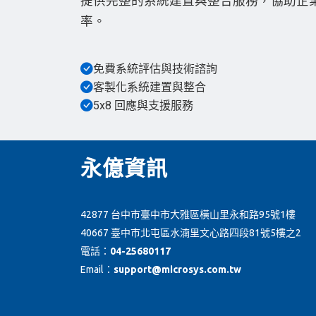
提供完整的系統建置與整合服務，協助企
率。
免費系統評估與技術諮詢
客製化系統建置與整合
5x8 回應與支援服務
永億資訊
42877 台中市臺中市大雅區橫山里永和路95號1樓
40667 臺中市北屯區水湳里文心路四段81號5樓之2
電話：
04-25680117
Email：
support@microsys.com.tw