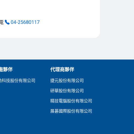
電
04-25680117
廠夥伴
代理商夥伴
勤科技股份有限公司
捷元股份有限公司
研華股份有限公司
精技電腦股份有限公司
展碁國際股份有限公司