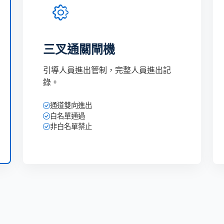
三叉通關閘機
引導人員進出管制，完整人員進出記
錄。
通道雙向進出
白名單通過
非白名單禁止