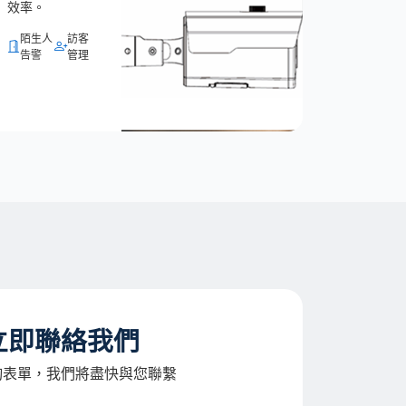
效率。
陌生人
訪客
告警
管理
立即聯絡我們
詢表單，我們將盡快與您聯繫