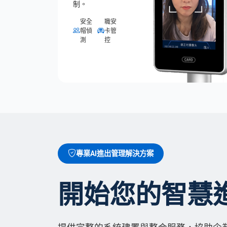
制。
安全
職安
帽偵
卡管
測
控
專業AI進出管理解決方案
開始您的智慧