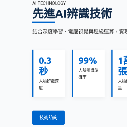
AI TECHNOLOGY
先進AI辨識技術
結合深度學習、電腦視覺與邊緣運算，實
0.3
99%
1
秒
人臉辨識準
確率
人臉辨識速
人臉
度
量
技術諮詢